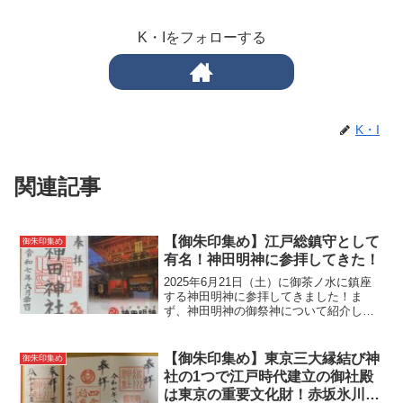
K・Iをフォローする
K・I
関連記事
【御朱印集め】江戸総鎮守として
御朱印集め
有名！神田明神に参拝してきた！
2025年6月21日（土）に御茶ノ水に鎮座
する神田明神に参拝してきました！ま
ず、神田明神の御祭神について紹介しま
す！神田明神（御祭神）・一之宮 大己
貴命（おおなむちのみこと）・二之宮
少彦名命（すくなひこなのみこと）・三
【御朱印集め】東京三大縁結び神
御朱印集め
之宮 平将門命（たい...
社の1つで江戸時代建立の御社殿
は東京の重要文化財！赤坂氷川神