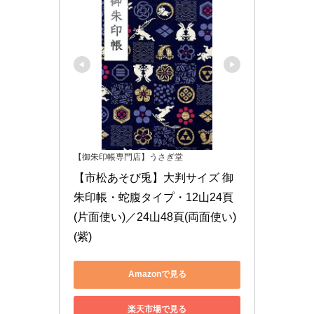
【御朱印帳専門店】うさぎ堂
【市松あそび兎】大判サイズ 御
朱印帳・蛇腹タイプ・12山24頁
(片面使い)／24山48頁(両面使い) 
(紫)
Amazonで見る
楽天市場で見る