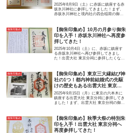
社へ参拝してきた！
2025年8月9日（土）に赤坂に鎮座する赤
坂氷川神社に参拝してきました！まず、
赤坂氷川神社と境内社の四合稲荷の御祭
神について紹介します！赤坂氷川神社
（御祭神）・素盞嗚尊（すさのおのみこ
と）・奇稲田姫命（くしいなだひめのみ
【御朱印集め】10月の月参り御朱
御朱印集め
こと）・大己貴命（お...
印を入手！赤坂氷川神社へ再度参
拝してきた！
2025年10月4日（土）に、赤坂に鎮座す
る赤坂氷川神社へ再び参拝してきまし
た！出雲大社 東京分祠に参拝したくな
り、六本木に行くことにしましたので、
この日は今度記事にする朝日神社に初参
拝しつつ、歩いて大好きな赤坂氷川神社
【御朱印集め】東京三大縁結び神
御朱印集め
と山王日枝神社に参拝...
社の1つ！都内神前結婚式の先駆
けの歴史もある出雲大社 東京分
祠へ参拝してきた！
2025年9月15日（月）に東京の六本木に
鎮座する出雲大社 東京分祠に参拝してき
ました！まず、出雲大社 東京分祠の御祭
神について紹介します！出雲大社 東京分
祠（御祭神）・大国主大神（おおくにぬ
しのおおかみ） table tr td:nth-...
【御朱印集め】秋季大祭の特別朱
御朱印集め
印を入手！出雲大社 東京分祠へ
再度参拝してきた！