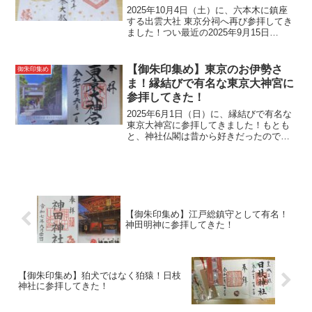
2025年10月4日（土）に、六本木に鎮座
する出雲大社 東京分祠へ再び参拝してき
ました！つい最近の2025年9月15日
（月）にも一度参拝しており、1ヶ月しか
経っていませんが再度参拝したくなり参
拝しました。参拝だけなら記事にはしな
【御朱印集め】東京のお伊勢さ
御朱印集め
いのですが、...
ま！縁結びで有名な東京大神宮に
参拝してきた！
2025年6月1日（日）に、縁結びで有名な
東京大神宮に参拝してきました！もとも
と、神社仏閣は昔から好きだったのです
が、ゴールデンウィークに伊勢神宮に行
ってから神社巡りしたいなと思い電車で
行ける範囲の神社を色々調べていまし
た！そこで、気になっ...
【御朱印集め】江戸総鎮守として有名！
神田明神に参拝してきた！
【御朱印集め】狛犬ではなく狛猿！日枝
神社に参拝してきた！