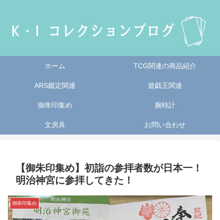
ホーム
TCG関連の商品紹介
ARS鑑定関連
遊戯王関連
御朱印集め
腕時計
文房具
お問い合わせ
【御朱印集め】初詣の参拝者数が日本一！
明治神宮に参拝してきた！
御朱印集め