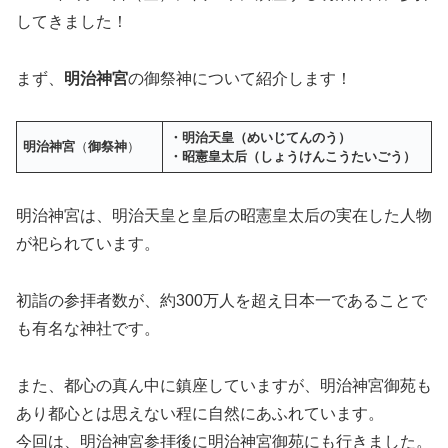
してきました！
まず、
明治神宮
の御祭神について紹介します！
・明治天皇（めいじてんのう）
明治神宮
（
御祭神
）
・昭憲皇太后（しょうけんこうたいごう）
明治神宮は、明治天皇と皇后の昭憲皇太后の実在した人物
が祀られています。
初詣の参拝者数が、約300万人を超え日本一であることで
も有名な神社です。
また、都心の真ん中に鎮座していますが、明治神宮御苑も
あり都心とは思えない程に自然にあふれています。
今回は、明治神宮参拝後に明治神宮御苑にも行きました。