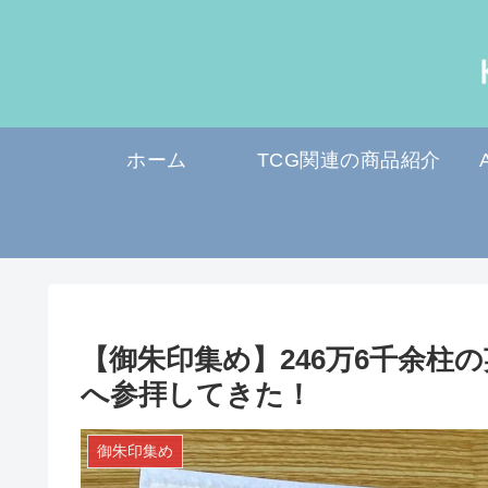
ホーム
TCG関連の商品紹介
【御朱印集め】246万6千余柱
へ参拝してきた！
御朱印集め