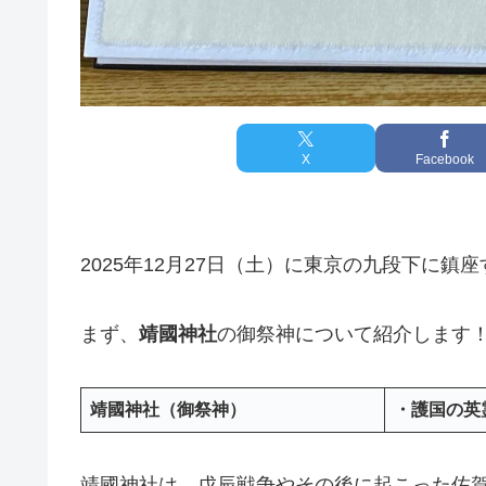
X
Facebook
2025年12月27日（土）に東京の九段下に鎮座
まず、
靖國神社
の御祭神について紹介します
靖國神社
（御祭神）
・護国の英
靖國神社は、戊辰戦争やその後に起こった佐