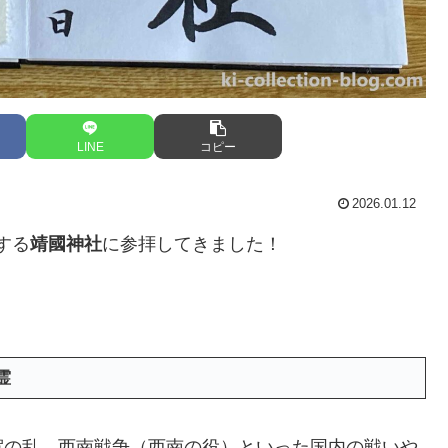
LINE
コピー
2026.01.12
する
靖國神社
に参拝してきました！
！
霊
賀の乱、西南戦争（西南の役）といった国内の戦いや