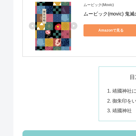
ムービック(Movic)
ムービック(movic) 鬼
Amazonで見る
目
靖國神社
御朱印を
靖國神社