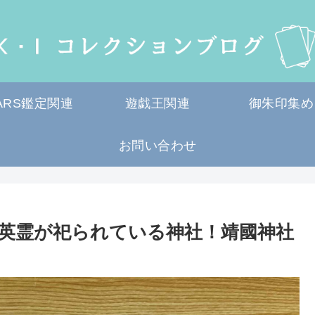
ARS鑑定関連
遊戯王関連
御朱印集め
お問い合わせ
の英霊が祀られている神社！靖國神社