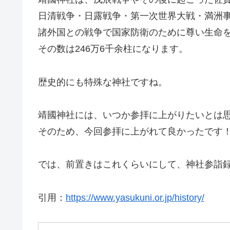
日清戦争・日露戦争・第一次世界大戦・満洲
諸外国との戦争で国家防衛のために尊い生命
その数は246万6千余柱になります。
歴史的にも特殊な神社ですね。
靖國神社には、いつか参拝に上がりたいとは
そのため、今回参拝に上がれて良かったです
では、前置きはこれくらいにして、神社参詣
引用：
https://www.yasukuni.or.jp/history/