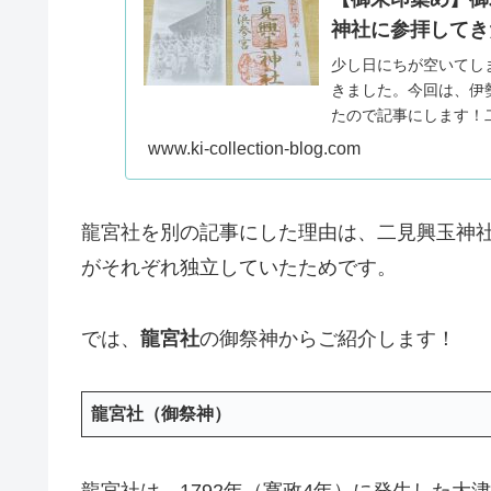
神社に参拝してき
少し日にちが空いてしま
きました。今回は、伊
たので記事にします！
岩である夫婦岩（…
www.ki-collection-blog.com
龍宮社を別の記事にした理由は、二見興玉神
がそれぞれ独立していたためです。
では、
龍宮社
の御祭神からご紹介します！
龍宮社（御祭神）
龍宮社は、1792年（寛政4年）に発生した