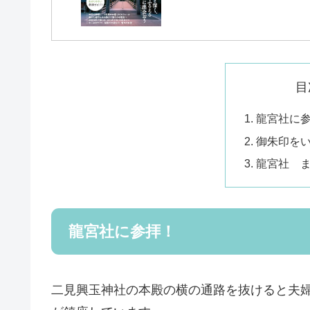
目
龍宮社に
御朱印を
龍宮社 
龍宮社に参拝！
二見興玉神社の本殿の横の通路を抜けると夫