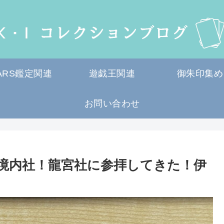
ARS鑑定関連
遊戯王関連
御朱印集め
お問い合わせ
境内社！龍宮社に参拝してきた！伊