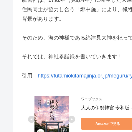
住民同士が協力し合う「郷中施」により、犠
背景があります。
そのため、海の神様である綿津見大神を祀っ
それでは、神社参詣録を書いていきます！
引用：
https://futamiokitamajinja.or.jp/meguru/
ワニブックス
大人の伊勢神宮 令和版 
Amazonで見る