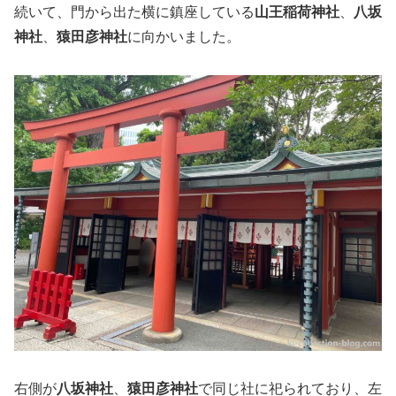
続いて、門から出た横に鎮座している
山王稲荷神社
、
八坂
神社
、
猿田彦神社
に向かいました。
右側が
八坂神社
、
猿田彦神社
で同じ社に祀られており、左