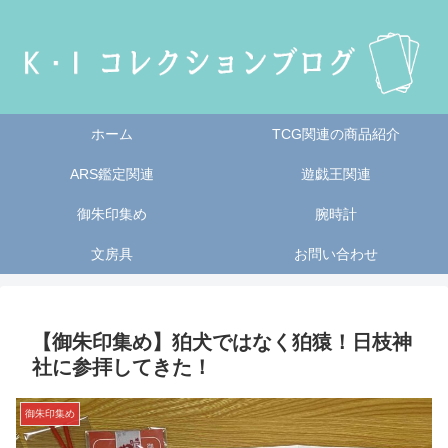
ホーム
TCG関連の商品紹介
ARS鑑定関連
遊戯王関連
御朱印集め
腕時計
文房具
お問い合わせ
【御朱印集め】狛犬ではなく狛猿！日枝神
社に参拝してきた！
御朱印集め