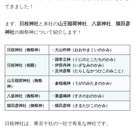
てきました！
まず、
日枝神社
と末社の
山王稲荷神社
、
八坂神社
、
猿田彦
神社
の御祭神について紹介します！
日枝神社（御祭神）
・大山咋神（
おおやまくいのかみ
）
・国常立神（くにのとこたちのかみ）
日枝神社（相殿）
・伊弉冉神（いざなみのかみ）
・足仲彦尊（たらしなかつひこのみこと）
山王稲荷神社（御祭
・
倉稲魂神（うがのみたまのかみ）
神）
八坂神社（御祭神）
・素盛鳴神（すさのおのかみ）
猿田彦神社（御祭神）
・猿田彦神（さるたひこのかみ）
日枝神社は、東京十社の一社で有名な神社です。