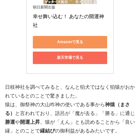
朝日新聞出版
幸せ舞い込む！ あなたの開運神
社
Amazonで見る
楽天市場で見る
日枝神社を調べてみると、なんと狛犬ではなく狛猿がおか
れているとのことで驚きました。
猿は、御祭神の大山咋神の使いである事から
神猿（まさ
る）
と言われており、語呂が「魔が去る」「勝る」に通じ
勝運
や
開運上昇
、猿が「えん」とも読めることから「良い
縁」とのことで
縁結び
の御利益があるみたいです。