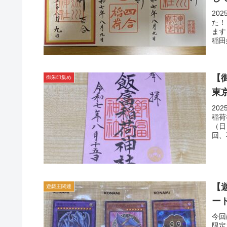
20
た！
ます
稲田
【
御朱印集め
東
20
稲荷
（日
回、
【
遊戯王関連
ー
今回
限定