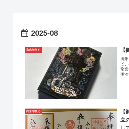
2025-08
【
御朱印集め
御朱
で、
龍宮
明治
【
御朱印集め
立
し