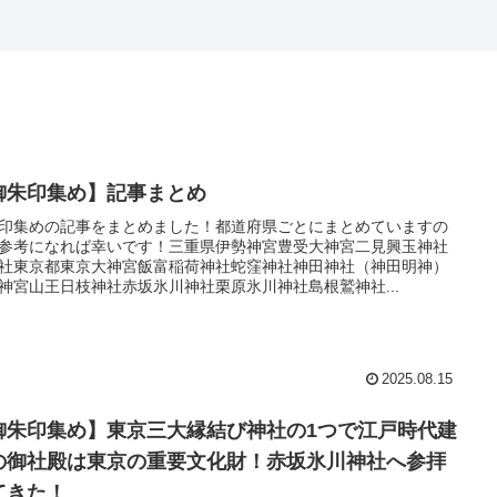
御朱印集め】記事まとめ
印集めの記事をまとめました！都道府県ごとにまとめていますの
参考になれば幸いです！三重県伊勢神宮豊受大神宮二見興玉神社
社東京都東京大神宮飯富稲荷神社蛇窪神社神田神社（神田明神）
神宮山王日枝神社赤坂氷川神社栗原氷川神社島根鷲神社...
2025.08.15
御朱印集め】東京三大縁結び神社の1つで江戸時代建
の御社殿は東京の重要文化財！赤坂氷川神社へ参拝
てきた！