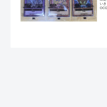
いき
OC