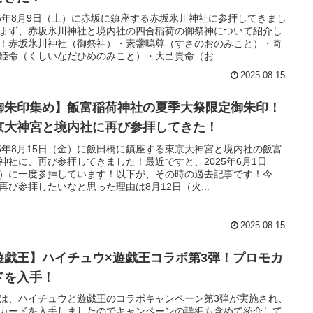
25年8月9日（土）に赤坂に鎮座する赤坂氷川神社に参拝してきまし
まず、赤坂氷川神社と境内社の四合稲荷の御祭神について紹介し
！赤坂氷川神社（御祭神）・素盞嗚尊（すさのおのみこと）・奇
姫命（くしいなだひめのみこと）・大己貴命（お...
2025.08.15
御朱印集め】飯富稲荷神社の夏季大祭限定御朱印！
京大神宮と境内社に再び参拝してきた！
25年8月15日（金）に飯田橋に鎮座する東京大神宮と境内社の飯富
神社に、再び参拝してきました！最近ですと、2025年6月1日
）に一度参拝しています！以下が、その時の過去記事です！今
再び参拝したいなと思った理由は8月12日（火...
2025.08.15
遊戯王】ハイチュウ×遊戯王コラボ第3弾！プロモカ
ドを入手！
は、ハイチュウと遊戯王のコラボキャンペーン第3弾が実施され、
カードを入手しましたのでキャンペーンの詳細も含めて紹介して