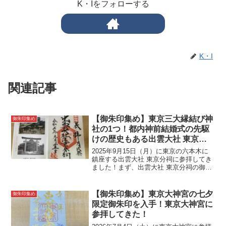
K・Iをフォローする
K・I
関連記事
【御朱印集め】東京三大縁結び神
御朱印集め
社の1つ！都内神前結婚式の先駆
けの歴史もある出雲大社 東京分
祠へ参拝してきた！
2025年9月15日（月）に東京の六本木に
鎮座する出雲大社 東京分祠に参拝してき
ました！まず、出雲大社 東京分祠の御祭
神について紹介します！出雲大社 東京分
祠（御祭神）・大国主大神（おおくにぬ
しのおおかみ） table tr td:nth-...
【御朱印集め】東京大神宮の七夕
御朱印集め
限定御朱印を入手！東京大神宮に
参拝してきた！