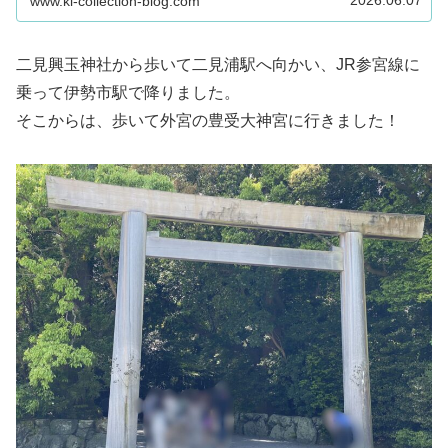
2026.06.07
www.ki-collection-blog.com
二見興玉神社から歩いて二見浦駅へ向かい、JR参宮線に
乗って伊勢市駅で降りました。
そこからは、歩いて外宮の豊受大神宮に行きました！