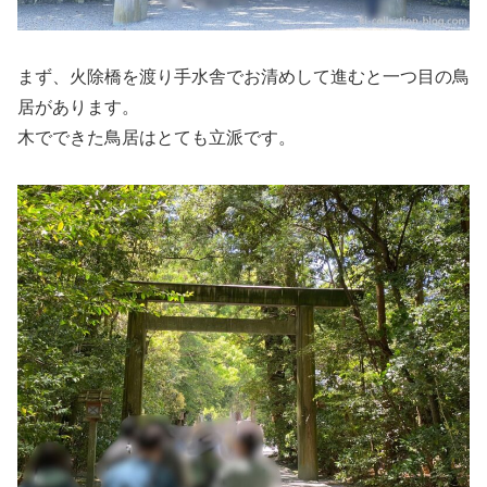
まず、
火除橋
を渡り手水舎でお清めして進むと一つ目の鳥
居があります。
木でできた鳥居はとても立派です。