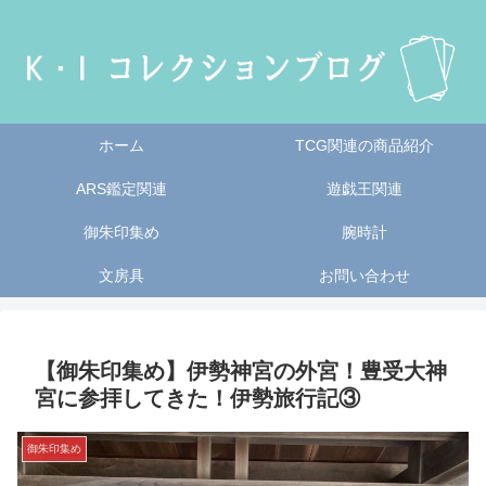
ホーム
TCG関連の商品紹介
ARS鑑定関連
遊戯王関連
御朱印集め
腕時計
文房具
お問い合わせ
【御朱印集め】伊勢神宮の外宮！豊受大神
宮に参拝してきた！伊勢旅行記③
御朱印集め