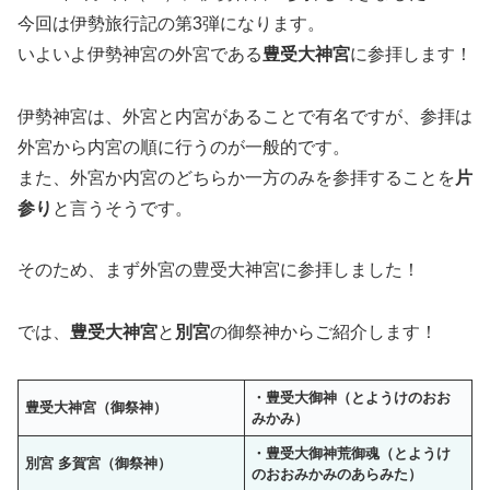
今回は伊勢旅行記の第3弾になります。
いよいよ伊勢神宮の外宮である
豊受大神宮
に参拝します！
伊勢神宮は、外宮と内宮があることで有名ですが、参拝は
外宮から内宮の順に行うのが一般的です。
また、外宮か内宮のどちらか一方のみを参拝することを
片
参り
と言うそうです。
そのため、まず外宮の豊受大神宮に参拝しました！
では、
豊受大神宮
と
別宮
の御祭神からご紹介します！
・豊受大御神（とようけのおお
豊受大神宮
（御祭神）
みかみ）
・豊受大御神荒御魂（とようけ
別宮
多賀宮
（御祭神）
のおおみかみのあらみた）