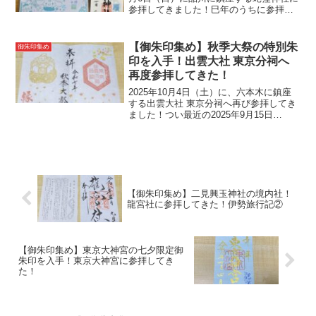
参拝してきました！巳年のうちに参拝し
たいと思っていました！また、白蛇種銭
というものを石臼で回し、白蛇清水で清
める銭洗いがあり気になっておりまし
【御朱印集め】秋季大祭の特別朱
御朱印集め
た。なので、参拝...
印を入手！出雲大社 東京分祠へ
再度参拝してきた！
2025年10月4日（土）に、六本木に鎮座
する出雲大社 東京分祠へ再び参拝してき
ました！つい最近の2025年9月15日
（月）にも一度参拝しており、1ヶ月しか
経っていませんが再度参拝したくなり参
拝しました。参拝だけなら記事にはしな
いのですが、...
【御朱印集め】二見興玉神社の境内社！
龍宮社に参拝してきた！伊勢旅行記②
【御朱印集め】東京大神宮の七夕限定御
朱印を入手！東京大神宮に参拝してき
た！