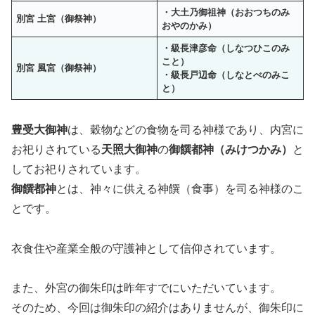
・大土乃御祖神（おおつちのみ
別宮 土宮（御祭神）
おやのかみ）
・級長津彦命（しなつひこのみ
こと）
別宮 風宮（御祭神）
・級長戸辺命（しなとべのみこ
と）
豊受大御神
は、穀物などの食物を司る神様であり、内宮に
お祀りされている
天照大御神
の
御饌都神
（みけつかみ）
と
してお祀りされています。
御饌都神
とは、神々に供える神饌（食事）を司る神様のこ
とです。
衣食住や産業全般の守護神として信仰されています。
また、外宮の御朱印は昨年すでにいただいています。
そのため、今回は御朱印の紹介はありませんが、御朱印に