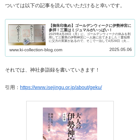
ついては以下の記事を読んでいただけると幸いです。
【御朱印集め】ゴールデンウィークに伊勢神宮に
参拝！三重はミジュマルがいっぱい！
2025年4月28日（月）に、ゴールデンウィークの休みを利
用して三重県の伊勢神宮に一人旅に出てきました！愛知県
に父方の実家があるので、そこで一泊して4月29日（火）
には東京に帰ってきたので、三重県にいたのは実質1日の
みなので日帰りのような形…
2025.05.06
www.ki-collection-blog.com
それでは、神社参詣録を書いていきます！
引用：
https://www.isejingu.or.jp/about/geku/