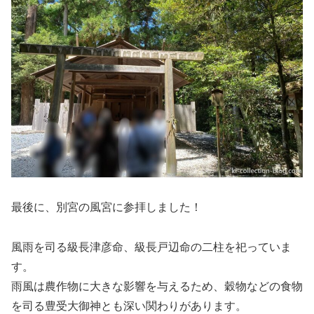
最後に、別宮
の
風宮に参拝しました！
風雨を司る級長津彦命、級長戸辺命の二柱を祀っていま
す。
雨風は農作物に大きな影響を与えるため、穀物などの食物
を司る豊受大御神とも深い関わりがあります。