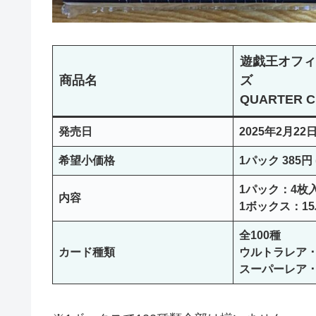
遊戯王オフィ
商品名
ズ
QUARTER C
発売日
2025年2月22日
希望小価格
1パック 385円
1パック：4枚
内容
1ボックス：1
全100種
カード種類
ウルトラレア ･･
スーパーレア ･･