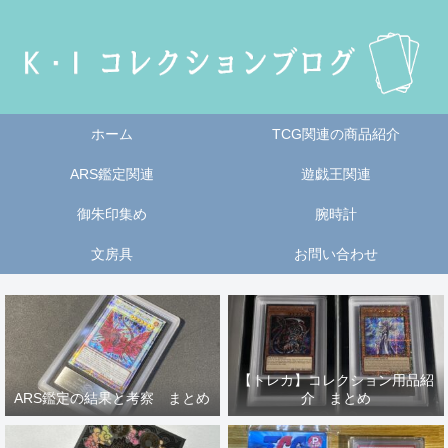
ホーム
TCG関連の商品紹介
ARS鑑定関連
遊戯王関連
御朱印集め
腕時計
文房具
お問い合わせ
【トレカ】コレクション用品紹
ARS鑑定の結果と考察 まとめ
介 まとめ