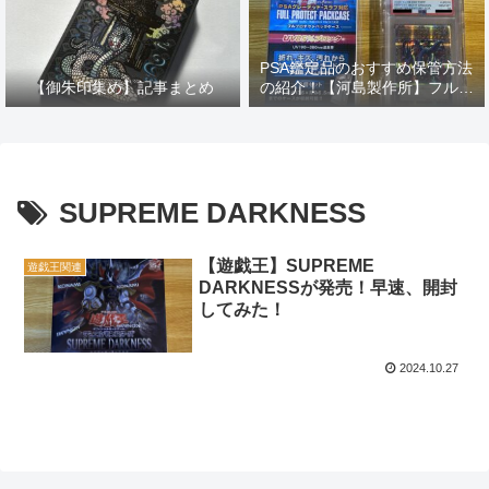
PSA鑑定品のおすすめ保管方法
【御朱印集め】記事まとめ
の紹介！【河島製作所】フルプ
ロテクトパックケースP レビュ
ー
SUPREME DARKNESS
【遊戯王】SUPREME
遊戯王関連
DARKNESSが発売！早速、開封
してみた！
2024.10.27