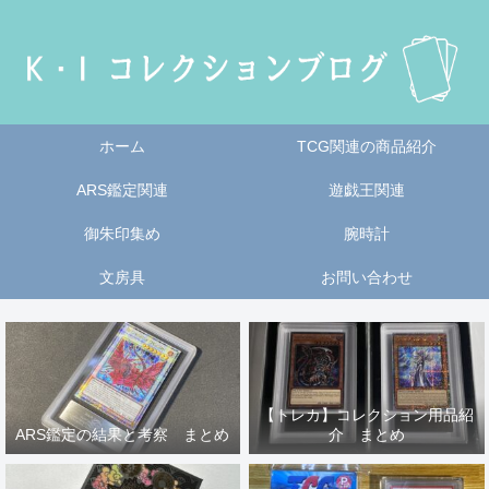
ホーム
TCG関連の商品紹介
ARS鑑定関連
遊戯王関連
御朱印集め
腕時計
文房具
お問い合わせ
【トレカ】コレクション用品紹
ARS鑑定の結果と考察 まとめ
介 まとめ